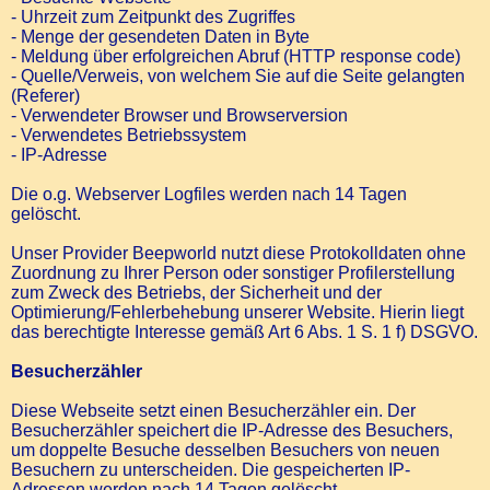
- Uhrzeit zum Zeitpunkt des Zugriffes
- Menge der gesendeten Daten in Byte
- Meldung über erfolgreichen Abruf (HTTP response code)
- Quelle/Verweis, von welchem Sie auf die Seite gelangten
(Referer)
- Verwendeter Browser und Browserversion
- Verwendetes Betriebssystem
- IP-Adresse
Die o.g. Webserver Logfiles werden nach 14 Tagen
gelöscht.
Unser Provider Beepworld nutzt diese Protokolldaten ohne
Zuordnung zu Ihrer Person oder sonstiger Profilerstellung
zum Zweck des Betriebs, der Sicherheit und der
Optimierung/Fehlerbehebung unserer Website. Hierin liegt
das berechtigte Interesse gemäß Art 6 Abs. 1 S. 1 f) DSGVO.
Besucherzähler
Diese Webseite setzt einen Besucherzähler ein. Der
Besucherzähler speichert die IP-Adresse des Besuchers,
um doppelte Besuche desselben Besuchers von neuen
Besuchern zu unterscheiden. Die gespeicherten IP-
Adressen werden nach 14 Tagen gelöscht.